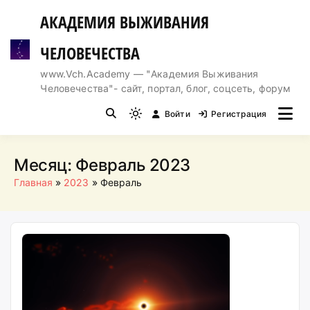
Перейти
АКАДЕМИЯ ВЫЖИВАНИЯ
к
содержимому
ЧЕЛОВЕЧЕСТВА
www.Vch.Academy — "Академия Выживания
Человечества"- сайт, портал, блог, соцсеть, форум
Войти
Регистрация
Light
mode
(click
Месяц:
Февраль 2023
to
Главная
2023
Февраль
switch
to
dark)