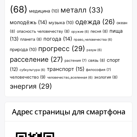
(68)
металл
(33)
медицина
(10)
одежда
(26)
молодёжь
(14)
музыка
(10)
океан
пища
(8)
опасность человечеству
(8)
песня
(8)
оружие
(6)
(13)
погода
(14)
планета
(8)
право_человечества
(6)
прогресс
(29)
природа
(10)
разум
(6)
расселение
(27)
спорт
связь
(8)
растения
(7)
транспорт
(15)
(12)
философия
(7)
субкультура
(6)
человечество
(9)
экология
(8)
человечество_вселенная
(6)
энергия
(29)
Адрес страницы для смартфона