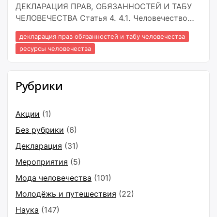
ДЕКЛАРАЦИЯ ПРАВ, ОБЯЗАННОСТЕЙ И ТАБУ
ЧЕЛОВЕЧЕСТВА Статья 4. 4.1. Человечество
имеет право концентрировать все ресурсы для
декларация прав обязанностей и табу человечества
использования прав и выполнения
ресурсы человечества
обязанностей декларации. Что бы жить вечно,
что бы жить везде, что бы увеличиваться
безразмерно, Человечеству необходимы
Рубрики
громадные ресурсы.
Акции
(1)
Без рубрики
(6)
Декларация
(31)
Мероприятия
(5)
Мода человечества
(101)
Молодёжь и путешествия
(22)
Наука
(147)