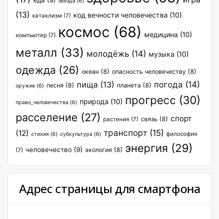
звезда
(6)
(13)
код вечности человечества
(10)
катаклизм
(7)
космос
(68)
медицина
(10)
компьютер
(7)
металл
(33)
молодёжь
(14)
музыка
(10)
одежда
(26)
океан
(8)
опасность человечеству
(8)
пища
(13)
погода
(14)
песня
(8)
планета
(8)
оружие
(6)
прогресс
(30)
природа
(10)
право_человечества
(6)
расселение
(27)
спорт
связь
(8)
растения
(7)
транспорт
(15)
(12)
философия
стихия
(6)
субкультура
(6)
энергия
(29)
человечество
(9)
экология
(8)
(7)
Адрес страницы для смартфона