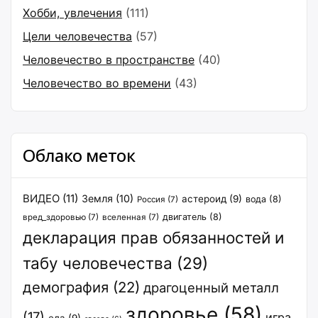
Хобби, увлечения
(111)
Цели человечества
(57)
Человечество в пространстве
(40)
Человечество во времени
(43)
Облако меток
ВИДЕО
(11)
Земля
(10)
астероид
(9)
вода
(8)
Россия
(7)
двигатель
(8)
вред_здоровью
(7)
вселенная
(7)
декларация прав обязанностей и
табу человечества
(29)
демография
(22)
драгоценный металл
здоровье
(58)
(17)
игра
еда
(9)