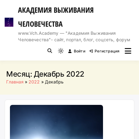
Перейти
АКАДЕМИЯ ВЫЖИВАНИЯ
к
содержимому
ЧЕЛОВЕЧЕСТВА
www.Vch.Academy — "Академия Выживания
Человечества"- сайт, портал, блог, соцсеть, форум
Войти
Регистрация
Light
mode
(click
Месяц:
Декабрь 2022
to
Главная
2022
Декабрь
switch
to
dark)