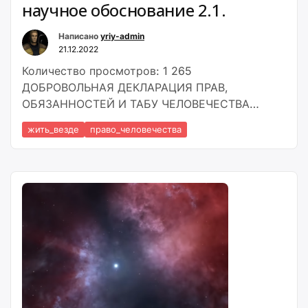
научное обоснование 2.1.
3.1.»
Написано
yriy-admin
21.12.2022
Количество просмотров: 1 265
ДОБРОВОЛЬНАЯ ДЕКЛАРАЦИЯ ПРАВ,
ОБЯЗАННОСТЕЙ И ТАБУ ЧЕЛОВЕЧЕСТВА
Статья 2. 2.1. Человечество имеет право жить
жить_везде
право_человечества
везде, бесконечно. Что такое «бесконечно»?
Самое большое расстояние, которое может
представить современная наука, это