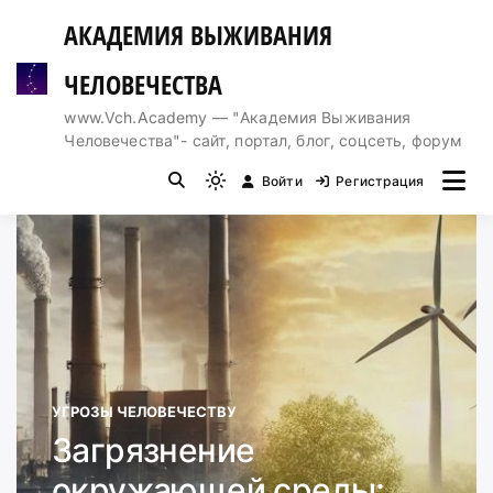
Перейти
АКАДЕМИЯ ВЫЖИВАНИЯ
к
содержимому
ЧЕЛОВЕЧЕСТВА
www.Vch.Academy — "Академия Выживания
Человечества"- сайт, портал, блог, соцсеть, форум
Войти
Регистрация
Light
mode
(click
to
switch
to
dark)
УГРОЗЫ ЧЕЛОВЕЧЕСТВУ
Загрязнение
окружающей среды: