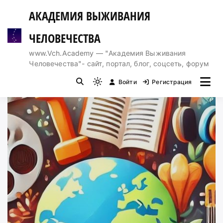
Перейти
АКАДЕМИЯ ВЫЖИВАНИЯ
к
содержимому
ЧЕЛОВЕЧЕСТВА
www.Vch.Academy — "Академия Выживания
Человечества"- сайт, портал, блог, соцсеть, форум
Войти
Регистрация
Light
mode
(click
to
switch
to
dark)