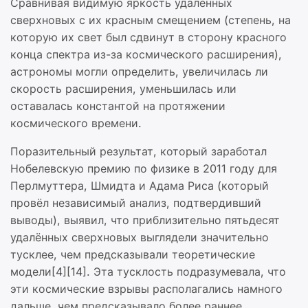
Сравнивая видимую яркость удалённых
сверхновых с их красным смещением (степень, на
которую их свет был сдвинут в сторону красного
конца спектра из-за космического расширения),
астрономы могли определить, увеличилась ли
скорость расширения, уменьшилась или
оставалась константой на протяжении
космического времени.
Поразительный результат, который заработал
Нобелевскую премию по физике в 2011 году для
Перлмуттера, Шмидта и Адама Риса (который
провёл независимый анализ, подтвердивший
выводы), выявил, что приблизительно пятьдесят
удалённых сверхновых выглядели значительно
тусклее, чем предсказывали теоретические
модели[4][14]. Эта тусклость подразумевала, что
эти космические взрывы располагались намного
дальше, чем предсказывало более раннее