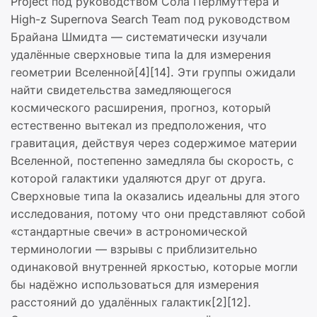
Project под руководством Сола Перлмуттера и
High-z Supernova Search Team под руководством
Брайана Шмидта — систематически изучали
удалённые сверхновые типа Ia для измерения
геометрии Вселенной[4][14]. Эти группы ожидали
найти свидетельства замедляющегося
космического расширения, прогноз, который
естественно вытекал из предположения, что
гравитация, действуя через содержимое материи
Вселенной, постепенно замедляла бы скорость, с
которой галактики удаляются друг от друга.
Сверхновые типа Ia оказались идеальны для этого
исследования, потому что они представляют собой
«стандартные свечи» в астрономической
терминологии — взрывы с приблизительно
одинаковой внутренней яркостью, которые могли
бы надёжно использоваться для измерения
расстояний до удалённых галактик[2][12].