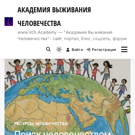
Перейти
АКАДЕМИЯ ВЫЖИВАНИЯ
к
содержимому
ЧЕЛОВЕЧЕСТВА
www.Vch.Academy — "Академия Выживания
Человечества"- сайт, портал, блог, соцсеть, форум
Войти
Регистрация
Light
mode
(click
to
switch
to
dark)
РЕСУРСЫ ЧЕЛОВЕЧЕСТВА
Поиск человечеством