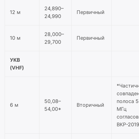
24,890–
12 м
Первичный
24,990
28,000–
10 м
Первичный
29,700
УКВ
(VHF)
*Частич
совпаден
50,08–
полоса 
6 м
Вторичный
54,00*
МГц
согласов
ВКР-201