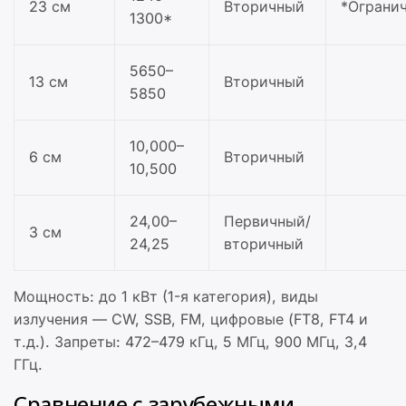
23 см
Вторичный
*Ограни
1300*
5650–
13 см
Вторичный
5850
10,000–
6 см
Вторичный
10,500
24,00–
Первичный/
3 см
24,25
вторичный
Мощность: до 1 кВт (1-я категория), виды
излучения — CW, SSB, FM, цифровые (FT8, FT4 и
т.д.). Запреты: 472–479 кГц, 5 МГц, 900 МГц, 3,4
ГГц.
Сравнение с зарубежными