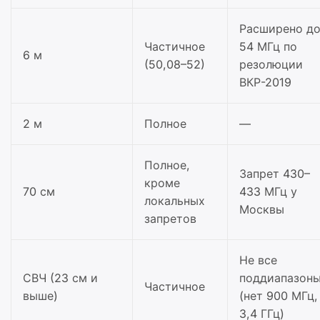
Расширено д
Частичное
54 МГц по
6 м
(50,08–52)
резолюции
ВКР-2019
2 м
Полное
—
Полное,
Запрет 430–
кроме
70 см
433 МГц у
локальных
Москвы
запретов
Не все
СВЧ (23 см и
поддиапазон
Частичное
выше)
(нет 900 МГц,
3,4 ГГц)