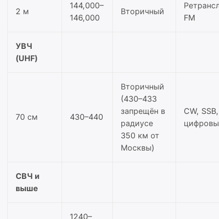
144,000–
Ретранс
2 м
Вторичный
146,000
FM
УВЧ
(UHF)
Вторичный
(430–433
запрещён в
CW, SSB,
70 см
430–440
радиусе
цифровы
350 км от
Москвы)
СВЧ и
выше
1240–