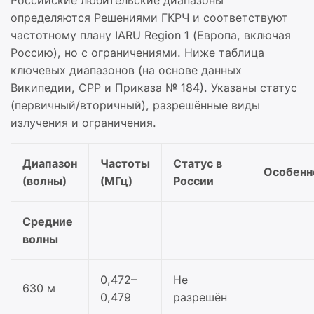
Российские любительские диапазоны
определяются Решениями ГКРЧ и соответствуют
частотному плану IARU Region 1 (Европа, включая
Россию), но с ограничениями. Ниже таблица
ключевых диапазонов (на основе данных
Википедии, СРР и Приказа № 184). Указаны статус
(первичный/вторичный), разрешённые виды
излучения и ограничения.
Диапазон
Частоты
Статус в
Особенн
(волны)
(МГц)
России
Средние
волны
0,472–
Не
630 м
0,479
разрешён