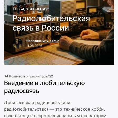
ХОББИ, УВЛЕЧЕНИЯ
Радиолюбительская
связь в России
Написано
yriy-admin
11.05.2026
Количество просмотров:
192
Введение в любительскую
радиосвязь
Любительская радиосвязь (или
радиолюбительство) — это техническое хобби,
позволяющее непрофессиональным операторам