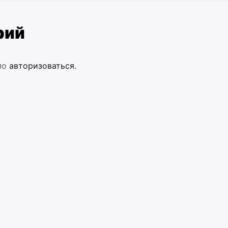
рий
мо
авторизоваться
.