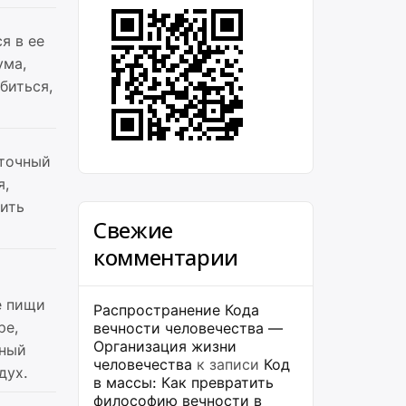
я в ее
ума,
биться,
аточный
я,
дить
Свежие
комментарии
е пищи
Распространение Кода
ре,
вечности человечества —
Организация жизни
чный
человечества
к записи
Код
дух.
в массы: Как превратить
философию вечности в