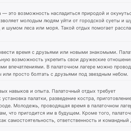
 — это возможность насладиться природой и окунутьс
позволяет молодым людям уйти от городской суеты и ш
 и шумом леса или моря. Такой отдых помогает рассла
вести время с друзьями или новыми знакомыми. Пал
ьную возможность укрепить свои дружеские отношени
ыми впечатлениями. В палаточном лагере можно прово
ы или просто болтать с друзьями под звездным небом.
ых навыков и опыта. Палаточный отдых требует
к установка палатки, разведение костра, приготовлени
роде. Молодежь, проводящая время в палаточном лаге
м, что пригодится им в будущем. Кроме того, палато
 как самостоятельность, ответственность и командный 