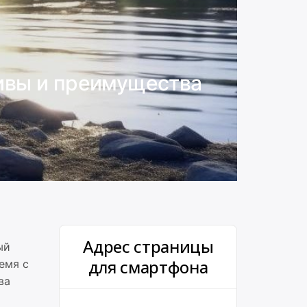
ивы и преимущества
Адрес страницы
ый
для смартфона
емя с
ва