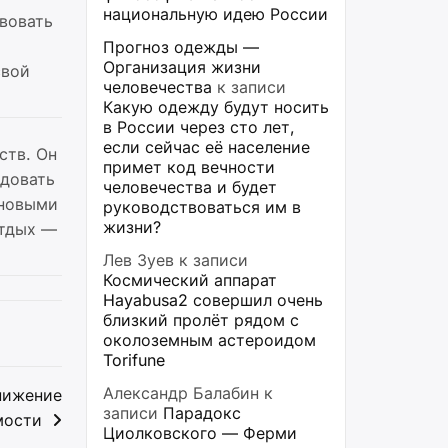
национальную идею России
вовать
Прогноз одежды —
Организация жизни
свой
человечества
к записи
Какую одежду будут носить
в России через сто лет,
если сейчас её население
ств. Он
примет код вечности
едовать
человечества и будет
 новыми
руководствоваться им в
жизни?
отдых —
Лев Зуев
к записи
Космический аппарат
Hayabusa2 совершил очень
близкий пролёт рядом с
околоземным астероидом
Torifune
Александр Балабин
к
нижение
записи
Парадокс
мости
Циолковского — Ферми