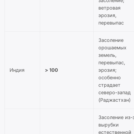
засоление;
ветровая
эрозия,
перевыпас
Засоление
орошаемых
земель,
перевыпас,
Индия
> 100
эрозия;
особенно
страдает
северо-запад
(Раджастхан)
Засоление из-
вырубки
естественной