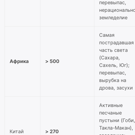
перевыпас,
нерациональн
земледелие
Самая
пострадавшая
часть света
(Сахара,
Африка
> 500
Сахель, Юг);
перевыпас,
вырубка на
дрова, засухи
Активные
песчаные
пустыни (Гоби
Такла-Макан),
Китай
> 270