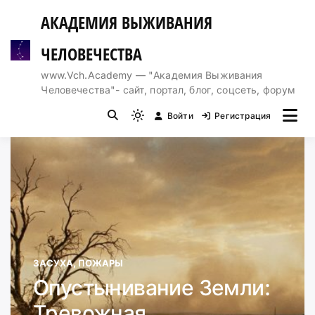
Перейти
АКАДЕМИЯ ВЫЖИВАНИЯ
к
содержимому
ЧЕЛОВЕЧЕСТВА
www.Vch.Academy — "Академия Выживания
Человечества"- сайт, портал, блог, соцсеть, форум
Войти
Регистрация
Light
mode
(click
to
switch
to
dark)
ЗАСУХА, ПОЖАРЫ
Опустынивание Земли:
Тревожная