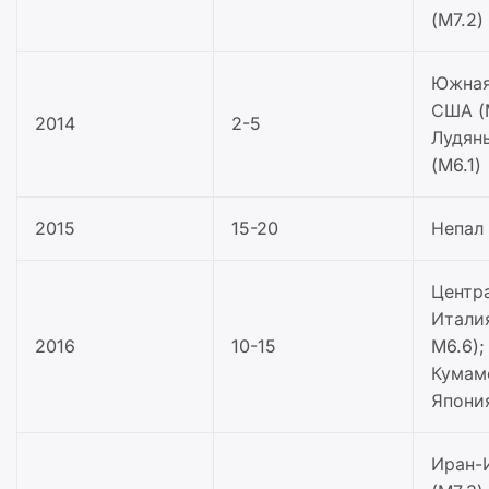
(M7.2)
Южная
США (
2014
2-5
Лудянь
(M6.1)
2015
15-20
Непал 
Центр
Италия
2016
10-15
M6.6);
Кумам
Япония
Иран-