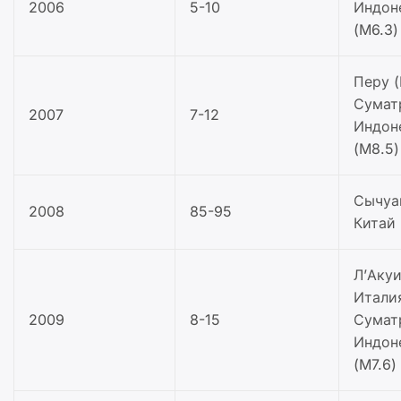
2006
5-10
Индон
(M6.3)
Перу (
Сумат
2007
7-12
Индон
(M8.5)
Сычуа
2008
85-95
Китай 
Л’Акуи
Италия
2009
8-15
Сумат
Индон
(M7.6)