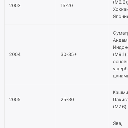
(M6.6)
2003
15-20
Хокка
Япония
Сумат
Андам
Индон
2004
30-35*
(M9.1)
основ
ущерб
цунам
Кашми
2005
25-30
Пакис
(M7.6)
Ява,