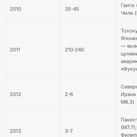
Гаити 
2010
35-45
Чили (
Тохоку
Япония
— вкл
2011
210-240
цунам
авари
«Фуку
Север
2012
2-6
Ирана 
M6.3)
Пакис
(M7.7);
2013
3-7
Филип