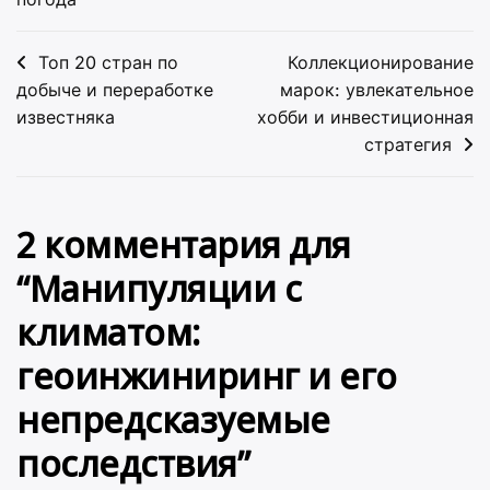
Навигация
Топ 20 стран по
Коллекционирование
по
добыче и переработке
марок: увлекательное
известняка
хобби и инвестиционная
записям
стратегия
2 комментария для
“
Манипуляции с
климатом:
геоинжиниринг и его
непредсказуемые
последствия
”