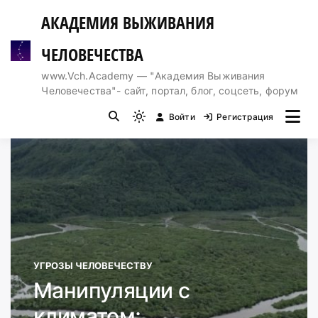
Перейти
АКАДЕМИЯ ВЫЖИВАНИЯ
к
содержимому
ЧЕЛОВЕЧЕСТВА
www.Vch.Academy — "Академия Выживания
Человечества"- сайт, портал, блог, соцсеть, форум
Войти
Регистрация
Light
mode
(click
to
switch
to
dark)
УГРОЗЫ ЧЕЛОВЕЧЕСТВУ
Манипуляции с
климатом: