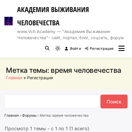
Перейти
АКАДЕМИЯ ВЫЖИВАНИЯ
к
содержимому
ЧЕЛОВЕЧЕСТВА
www.Vch.Academy — "Академия Выживания
Человечества"- сайт, портал, блог, соцсеть, форум
Войти
Регистрация
Light
mode
(click
Метка темы:
время человечества
to
Главная
Регистрация
switch
to
dark)
Главная
›
Форумы
›
Метка: время человечества
Просмотр 1 темы - с 1 по 1 (1 всего)