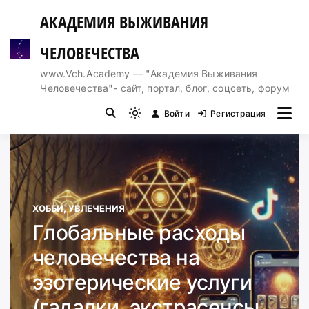
Перейти
АКАДЕМИЯ ВЫЖИВАНИЯ
к
содержимому
ЧЕЛОВЕЧЕСТВА
www.Vch.Academy — "Академия Выживания
Человечества"- сайт, портал, блог, соцсеть, форум
Войти
Регистрация
Light
mode
(click
to
switch
to
ХОББИ, УВЛЕЧЕНИЯ
dark)
Глобальные расходы
человечества на
эзотерические услуги
(гадалки, экстрасенсы,