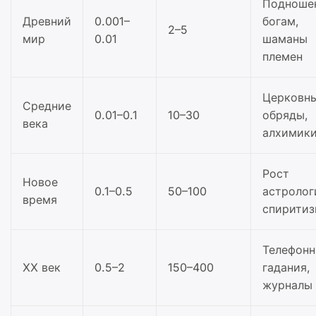
Подноше
Древний
0.001–
богам,
2–5
мир
0.01
шаманы
племен
Церковн
Средние
0.01–0.1
10–30
обряды,
века
алхимик
Рост
Новое
0.1–0.5
50–100
астролог
время
спирити
Телефон
XX век
0.5–2
150–400
гадания,
журналы