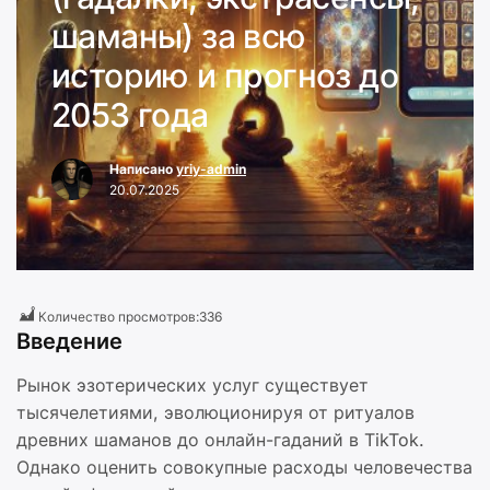
шаманы) за всю
историю и прогноз до
2053 года
Написано
yriy-admin
20.07.2025
Количество просмотров:
336
Введение
Рынок эзотерических услуг существует
тысячелетиями, эволюционируя от ритуалов
древних шаманов до онлайн-гаданий в TikTok.
Однако оценить совокупные расходы человечества