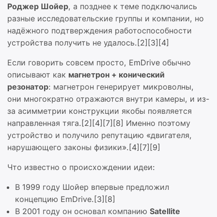
Роджер Шойер
, а позднее к теме подключались
разные исследовательские группы и компании, но
надёжного подтверждения работоспособности
устройства получить не удалось.[2][3][4]
Если говорить совсем просто, EmDrive обычно
описывают как
магнетрон + конический
резонатор
: магнетрон генерирует микроволны,
они многократно отражаются внутри камеры, и из-
за асимметрии конструкции якобы появляется
направленная тяга.[2][4][7][8] Именно поэтому
устройство и получило репутацию «двигателя,
нарушающего законы физики».[4][7][9]
Что известно о происхождении идеи:
В 1999 году Шойер впервые предложил
концепцию EmDrive.[3][8]
В 2001 году он основал компанию
Satellite