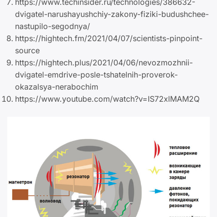
https://www.techinsider.ru/technologies/386632-
dvigatel-narushayushchiy-zakony-fiziki-budushchee-
nastupilo-segodnya/
https://hightech.fm/2021/04/07/scientists-pinpoint-
source
https://hightech.plus/2021/04/06/nevozmozhnii-
dvigatel-emdrive-posle-tshatelnih-proverok-
okazalsya-nerabochim
https://www.youtube.com/watch?v=IS72xlMAM2Q