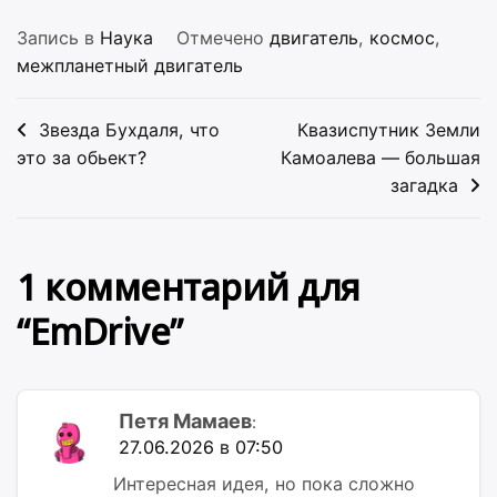
Запись в
Наука
Отмечено
двигатель
,
космос
,
межпланетный двигатель
Навигация
Звезда Бухдаля, что
Квазиспутник Земли
по
это за обьект?
Камоалевa — большая
загадка
записям
1 комментарий для
“
EmDrive
”
Петя Мамаев
:
27.06.2026 в 07:50
Интересная идея, но пока сложно