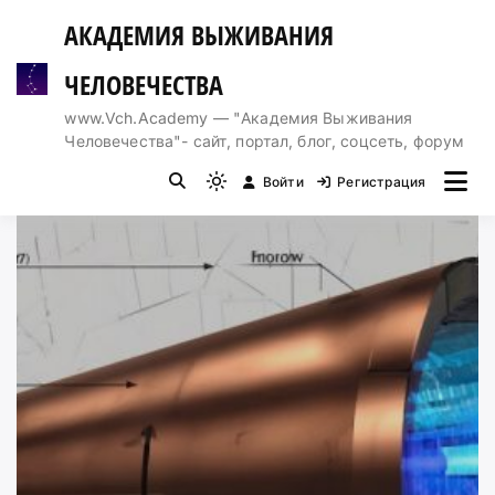
Перейти
АКАДЕМИЯ ВЫЖИВАНИЯ
к
содержимому
ЧЕЛОВЕЧЕСТВА
www.Vch.Academy — "Академия Выживания
Человечества"- сайт, портал, блог, соцсеть, форум
Войти
Регистрация
Light
mode
(click
to
switch
to
dark)