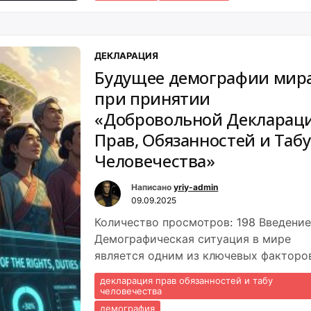
ДЕКЛАРАЦИЯ
Будущее демографии мир
при принятии
«Добровольной Декларац
Прав, Обязанностей и Табу
Человечества»
Написано
yriy-admin
09.09.2025
Количество просмотров: 198 Введени
Демографическая ситуация в мире
является одним из ключевых факторо
будущего развития человечества. В
декларация прав обязанностей и табу
условиях старения населения, снижен
человечества
рождаемости в развитых странах и
демография