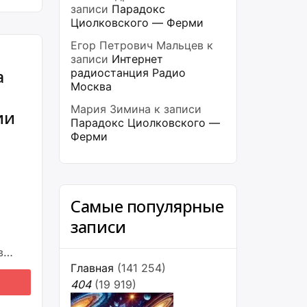
записи
Парадокс
Циолковского — Ферми
Егор Петрович Мальцев
к
записи
Интернет
а
радиостанция Радио
Москва
Мария Зимина
к записи
ии
Парадокс Циолковского —
Ферми
Самые популярные
е
записи
в
Главная
(141 254)
404
(19 919)
ия