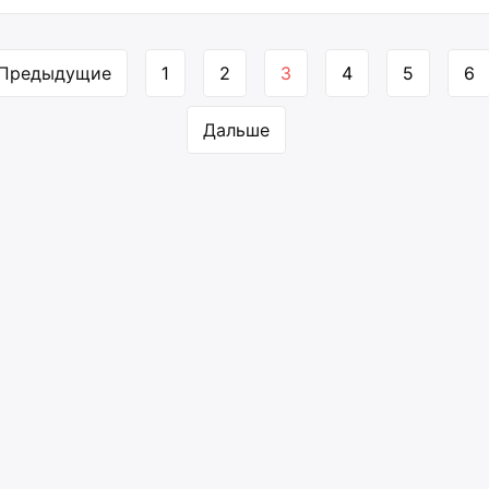
игация
Предыдущие
1
2
3
4
5
6
аницам
Дальше