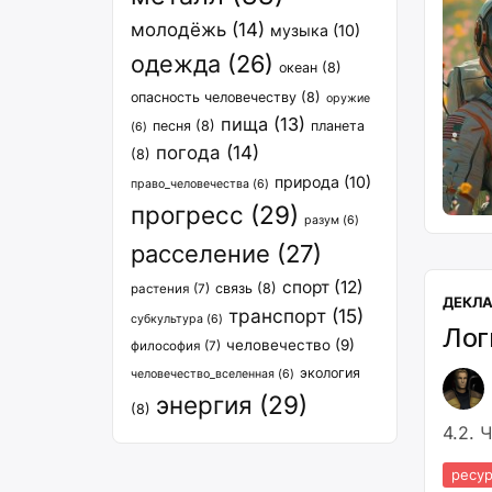
молодёжь
(14)
музыка
(10)
одежда
(26)
океан
(8)
опасность человечеству
(8)
оружие
пища
(13)
песня
(8)
планета
(6)
погода
(14)
(8)
природа
(10)
право_человечества
(6)
прогресс
(29)
разум
(6)
расселение
(27)
спорт
(12)
связь
(8)
растения
(7)
ДЕКЛ
транспорт
(15)
субкультура
(6)
Лог
человечество
(9)
философия
(7)
экология
человечество_вселенная
(6)
энергия
(29)
(8)
4.2. 
ресур