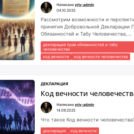
Написано
yriy-admin
04.10.2025
Рассмотрим возможности и перспект
принятия Добровольной Декларации 
Обязанностей и Табу Человечества,
населением Земли.
декларация прав обязанностей и табу
человечества
код вечности
код вечности человечества
ДЕКЛАРАЦИЯ
Код вечности человечеств
Написано
yriy-admin
14.09.2025
Что такое Код вечности человечества
декларация
код вечности