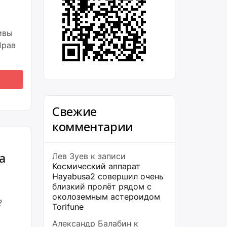
ивы
Прав
Свежие
комментарии
а
Лев Зуев
к записи
Космический аппарат
Hayabusa2 совершил очень
близкий пролёт рядом с
околоземным астероидом
?
Torifune
Александр Балабин
к