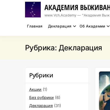
Перейти
АКАДЕМИЯ ВЫЖИВАН
к
содержимому
www.Vch.Academy — "Академия Выжива
Главная
Декларация
Об Академии
Рубрика:
Декларация
Рубрики
Акции
(1)
Без рубрики
(6)
Декларация
(31)