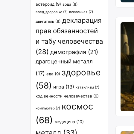
астероид
(9)
вода
(8)
вред_здоровью
(7)
вселенная
(7)
декларация
двигатель
(8)
прав обязанностей
и табу человечества
(28)
демография
(21)
драгоценный металл
здоровье
(17)
еда
(9)
(58)
игра
(13)
катаклизм
(7)
код вечности человечества
(9)
космос
компьютер
(7)
(68)
медицина
(10)
металл
(33)