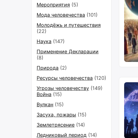
Мероприятия
(5)
Мода человечества
(101)
Молодёжь и путешествия
(22)
Наука
(147)
Применение Декларации
(8)
Природа
(2)
Ресурсы человечества
(120)
Угрозы человечеству
(149)
Война
(15)
Вулкан
(15)
Засуха, пожары
(15)
Землетрясение
(14)
Ледниковый период
(14)