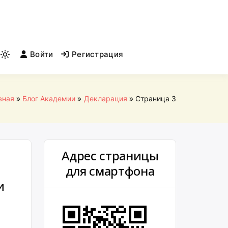
Войти
Регистрация
Light
mode
(click
to
вная
Блог Академии
Декларация
Страница 3
switch
to
dark)
Адрес страницы
для смартфона
и