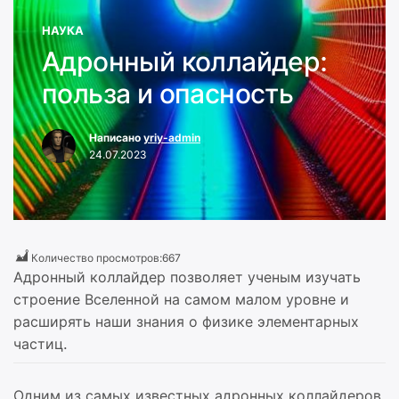
НАУКА
Адронный коллайдер:
польза и опасность
Написано
yriy-admin
24.07.2023
Количество просмотров:
667
Адронный коллайдер позволяет ученым изучать
строение Вселенной на самом малом уровне и
расширять наши знания о физике элементарных
частиц.
Одним из самых известных адронных коллайдеров