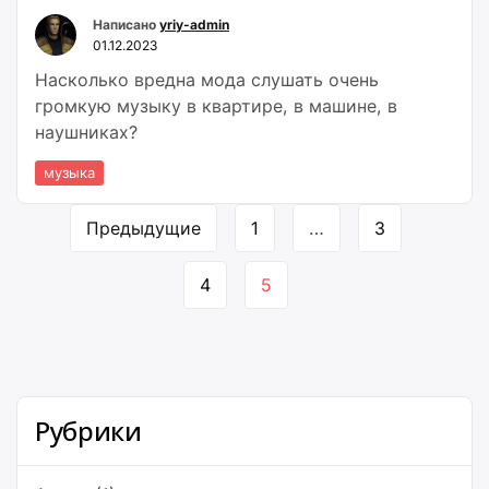
Написано
yriy-admin
01.12.2023
Насколько вредна мода слушать очень
громкую музыку в квартире, в машине, в
наушниках?
музыка
Навигация
Предыдущие
1
…
3
по
страницам
4
5
Рубрики