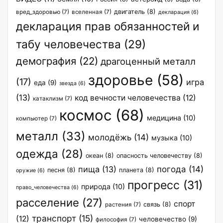
двигатель
(8)
вред_здоровью
(7)
вселенная
(7)
декларация
(6)
декларация прав обязанностей и
табу человечества
(29)
демография
(22)
драгоценный металл
здоровье
(58)
(17)
игра
еда
(9)
звезда
(6)
(13)
код вечности человечества
(12)
катаклизм
(7)
космос
(68)
медицина
(10)
компьютер
(7)
металл
(33)
молодёжь
(14)
музыка
(10)
одежда
(28)
океан
(8)
опасность человечеству
(8)
пища
(13)
погода
(14)
песня
(8)
планета
(8)
оружие
(6)
прогресс
(31)
природа
(10)
право_человечества
(6)
расселение
(27)
спорт
связь
(8)
растения
(7)
транспорт
(15)
(12)
человечество
(9)
философия
(7)