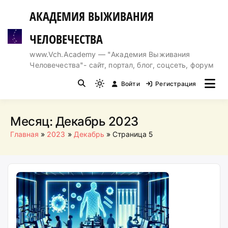
Перейти
АКАДЕМИЯ ВЫЖИВАНИЯ
к
содержимому
ЧЕЛОВЕЧЕСТВА
www.Vch.Academy — "Академия Выживания
Человечества"- сайт, портал, блог, соцсеть, форум
Войти
Регистрация
Light
mode
(click
Месяц:
Декабрь 2023
to
Главная
2023
Декабрь
Страница 5
switch
to
dark)