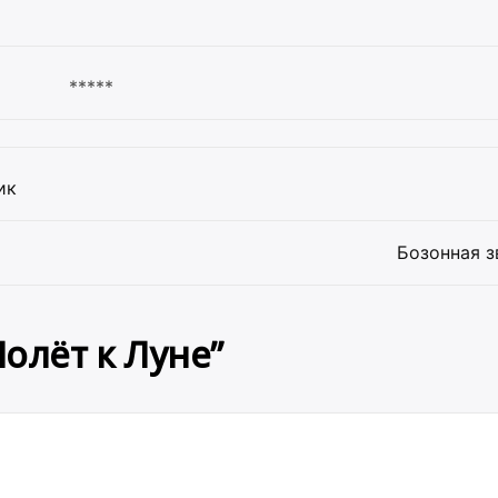
*****
ик
Бозонная з
Полёт к Луне
”