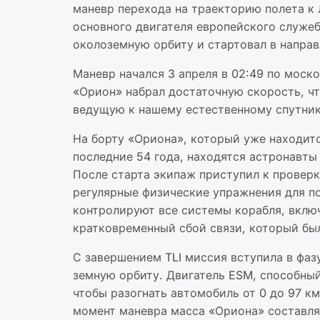
маневр перехода на траекторию полета к Лу
основного двигателя европейского служебн
околоземную орбиту и стартовал в направ
Маневр начался 3 апреля в 02:49 по моск
«Орион» набрал достаточную скорость, ч
ведущую к нашему естественному спутнику
На борту «Ориона», который уже находит
последние 54 года, находятся астронавты
После старта экипаж приступил к проверк
регулярные физические упражнения для 
контролируют все системы корабля, вклю
кратковременный сбой связи, который был
С завершением TLI миссия вступила в фазу
земную орбиту. Двигатель ESM, способный
чтобы разогнать автомобиль от 0 до 97 км
момент маневра масса «Ориона» составля