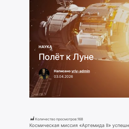
НАУКА
Полёт к Луне
Написано
yriy-admin
03.04.2026
Количество просмотров:
168
Космическая миссия «Артемида II» успешн