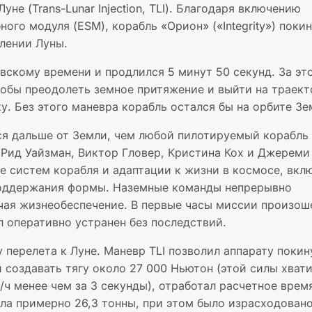
не (Trans-Lunar Injection, TLI). Благодаря включению
ого модуля (ESM), корабль «Орион» («Integrity») покин
лении Луны.
овскому времени и продлился 5 минут 50 секунд. За эт
тобы преодолеть земное притяжение и выйти на траек
. Без этого маневра корабль остался бы на орбите Зе
ся дальше от Земли, чем любой пилотируемый корабль 
 Рид Уайзман, Виктор Гловер, Кристина Кох и Джереми
е систем корабля и адаптации к жизни в космосе, вкл
поддержания формы. Наземные команды непрерывно
чая жизнеобеспечение. В первые часы миссии произош
 оперативно устранен без последствий.
 перелета к Луне. Маневр TLI позволил аппарату покин
 создавать тягу около 27 000 Ньютон (этой силы хвати
/ч менее чем за 3 секунды), отработал расчетное врем
ла примерно 26,3 тонны, при этом было израсходован