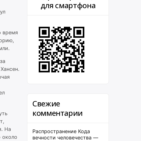
для смартфона
ул
о время
торию,
мли.
за
 Хансен.
ючая
ел
Свежие
комментарии
уть
т,
я. На
Распространение Кода
о около
вечности человечества —