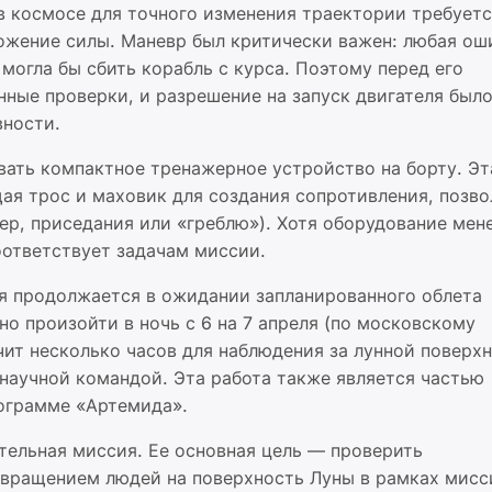
 в космосе для точного изменения траектории требует
ожение силы. Маневр был критически важен: любая ош
могла бы сбить корабль с курса. Поэтому перед его
ные проверки, и разрешение на запуск двигателя было
вности.
вать компактное тренажерное устройство на борту. Эт
ая трос и маховик для создания сопротивления, позво
р, приседания или «греблю»). Хотя оборудование мен
оответствует задачам миссии.
ия продолжается в ожидании запланированного облета
но произойти в ночь с 6 на 7 апреля (по московскому
учит несколько часов для наблюдения за лунной поверх
 научной командой. Эта работа также является частью
ограмме «Артемида».
тельная миссия. Ее основная цель — проверить
звращением людей на поверхность Луны в рамках мисс