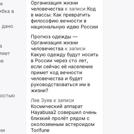
Организация жизни
ся
человечества
к записи
Код
ибка в
в массы: Как превратить
философию вечности в
 дано
национальную идею России
Прогноз одежды —
Организация жизни
а
человечества
к записи
ляет
Какую одежду будут носить
в России через сто лет,
ее
если сейчас её население
примет код вечности
человечества и будет
руководствоваться им в
жизни?
ностью
Лев Зуев
к записи
Космический аппарат
Hayabusa2 совершил очень
близкий пролёт рядом с
околоземным астероидом
ии
Torifune