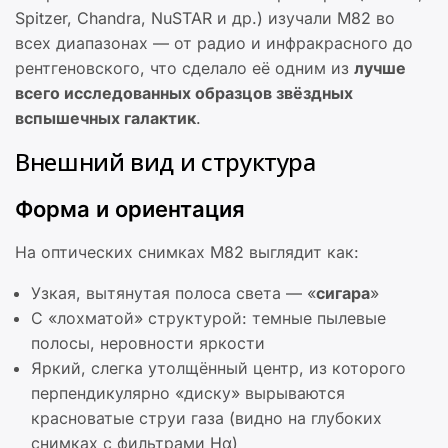
Spitzer, Chandra, NuSTAR и др.) изучали M82 во
всех диапазонах — от радио и инфракрасного до
рентгеновского, что сделало её одним из
лучше
всего исследованных образцов звёздных
вспышечных галактик
.
Внешний вид и структура
Форма и ориентация
На оптических снимках M82 выглядит как:
Узкая, вытянутая полоса света — «
сигара
»
С «лохматой» структурой: темные пылевые
полосы, неровности яркости
Яркий, слегка утолщённый центр, из которого
перпендикулярно «диску» вырываются
красноватые струи газа (видно на глубоких
снимках с фильтрами Hα)