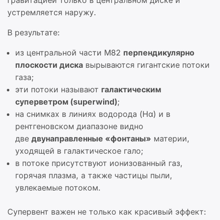
гравитацией только в центральном диске и
устремляется наружу.
В результате:
из центральной части M82
перпендикулярно
плоскости диска
вырываются гигантские потоки
газа;
эти потоки называют
галактическим
суперветром (superwind)
;
на снимках в линиях водорода (Hα) и в
рентгеновском диапазоне видно
две
двунаправленные «фонтаны»
материи,
уходящей в галактическое гало;
в потоке присутствуют ионизованный газ,
горячая плазма, а также частицы пыли,
увлекаемые потоком.
Супервент важен не только как красивый эффект: