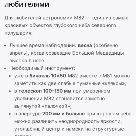
любителями
Для любителей астрономии М82 — один из самых
красивых объектов глубокого неба северного
полушария.
Лучшее время наблюдений:
весна
(особенно
апрель), когда созвездие Большой Медведицы
высоко в небе.
Необходимый инструмент:
уже в
бинокль 10×50
M82 вместе с M81 можно
заметить как две слабые туманные «кляксы»;
в
телескоп 100–150 мм
при умеренном
увеличении M82 становится заметно
вытянутой «палочкой»;
в апертуре
200 мм и больше
при хорошем небе
можно различить неоднородность яркости,
утолщённый центр и намёки на структурные