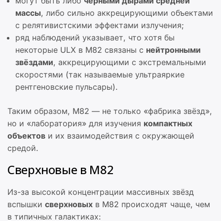
могут быть либо
чёрными дырами средней
массы
, либо сильно аккрецирующими объектами
с релятивистскими эффектами излучения;
ряд наблюдений указывает, что хотя бы
некоторые ULX в M82 связаны с
нейтронными
звёздами
, аккрецирующими с экстремальными
скоростями (так называемые ультраяркие
рентгеновские пульсары).
Таким образом, M82 — не только «фабрика звёзд»,
но и «лаборатория» для изучения
компактных
объектов
и их взаимодействия с окружающей
средой.
Сверхновые в M82
Из-за высокой концентрации массивных звёзд
вспышки
сверхновых
в M82 происходят чаще, чем
в типичных галактиках: