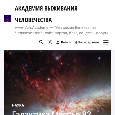
Перейти
АКАДЕМИЯ ВЫЖИВАНИЯ
к
содержимому
ЧЕЛОВЕЧЕСТВА
www.Vch.Academy — "Академия Выживания
Человечества"- сайт, портал, блог, соцсеть, форум
Войти
Регистрация
Light
mode
(click
to
switch
to
dark)
НАУКА
Галактика Мессье 82