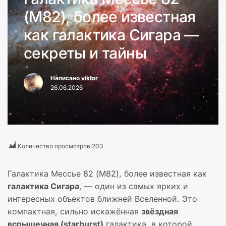
(M82), более известная
как галактика Сигара —
секреты и тайны
Написано
viktor
26.06.2026
Количество просмотров:
203
Галактика Мессье 82 (M82), более известная как
галактика Сигара
, — один из самых ярких и
интересных объектов ближней Вселенной. Это
компактная, сильно искажённая
звёздная
вспышечная (starburst)
галактика, в которой