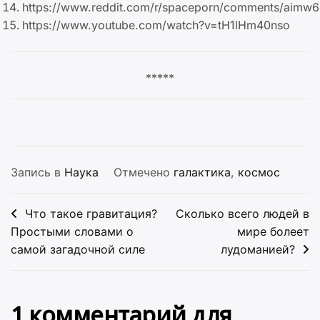
https://www.reddit.com/r/spaceporn/comments/aimw68
https://www.youtube.com/watch?v=tH1lHm40nso
*****
Запись в
Наука
Отмечено
галактика
,
космос
Навигация
Что такое гравитация?
Сколько всего людей в
по
Простыми словами о
мире болеет
самой загадочной силе
лудоманией?
записям
1 комментарий для