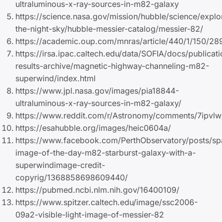
ultraluminous-x-ray-sources-in-m82-galaxy
https://science.nasa.gov/mission/hubble/science/explo
the-night-sky/hubble-messier-catalog/messier-82/
https://academic.oup.com/mnras/article/440/1/150/2
https://irsa.ipac.caltech.edu/data/SOFIA/docs/publicat
results-archive/magnetic-highway-channeling-m82-
superwind/index.html
https://www.jpl.nasa.gov/images/pia18844-
ultraluminous-x-ray-sources-in-m82-galaxy/
https://www.reddit.com/r/Astronomy/comments/7ipvlw
https://esahubble.org/images/heic0604a/
https://www.facebook.com/PerthObservatory/posts/sp
image-of-the-day-m82-starburst-galaxy-with-a-
superwindimage-credit-
copyrig/1368858698609440/
https://pubmed.ncbi.nlm.nih.gov/16400109/
https://www.spitzer.caltech.edu/image/ssc2006-
09a2-visible-light-image-of-messier-82