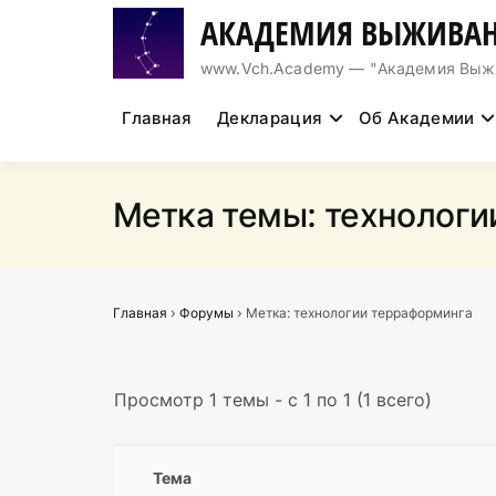
Перейти
АКАДЕМИЯ ВЫЖИВАН
к
содержимому
www.Vch.Academy — "Академия Выжива
Главная
Декларация
Об Академии
Метка темы:
технологи
Главная
›
Форумы
›
Метка: технологии терраформинга
Просмотр 1 темы - с 1 по 1 (1 всего)
Тема