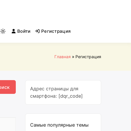
Войти
Регистрация
Light
mode
(click
to
Главная
Регистрация
switch
to
dark)
Адрес страницы для
смартфона: [dqr_code]
Самые популярные темы