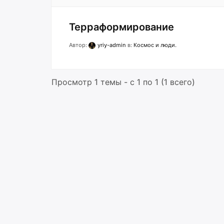
Терраформирование
Автор:
yriy-admin
в:
Космос и люди.
Просмотр 1 темы - с 1 по 1 (1 всего)