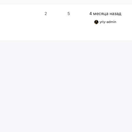
2
5
4 месяца назад
yriy-admin