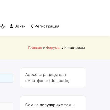
Войти
Регистрация
Light
mode
(click
to
Главная
Форумы
Катастрофы
switch
to
dark)
Адрес страницы для
смартфона: [dqr_code]
Самые популярные темы