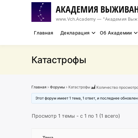
Перейти
АКАДЕМИЯ ВЫЖИВАН
к
содержимому
www.Vch.Academy — "Академия Выжива
Главная
Декларация
Об Академии
Катастрофы
Главная
›
Форумы
›
Катастрофы
Количество просмотро
Этот форум имеет 1 тема, 1 ответ, и последнее обновле
Просмотр 1 темы - с 1 по 1 (1 всего)
Тема