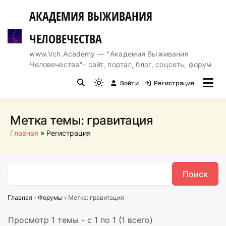
Перейти
АКАДЕМИЯ ВЫЖИВАНИЯ
к
содержимому
ЧЕЛОВЕЧЕСТВА
www.Vch.Academy — "Академия Выживания
Человечества"- сайт, портал, блог, соцсеть, форум
Войти
Регистрация
Light
mode
(click
Метка темы:
гравитация
to
Главная
Регистрация
switch
to
dark)
Главная
›
Форумы
›
Метка: гравитация
Просмотр 1 темы - с 1 по 1 (1 всего)