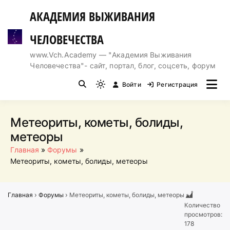
Перейти
АКАДЕМИЯ ВЫЖИВАНИЯ
к
содержимому
ЧЕЛОВЕЧЕСТВА
www.Vch.Academy — "Академия Выживания
Человечества"- сайт, портал, блог, соцсеть, форум
Войти
Регистрация
Light
mode
(click
Метеориты, кометы, болиды,
to
метеоры
switch
Главная
Форумы
to
Метеориты, кометы, болиды, метеоры
dark)
Главная
›
Форумы
›
Метеориты, кометы, болиды, метеоры
Количество
просмотров:
178