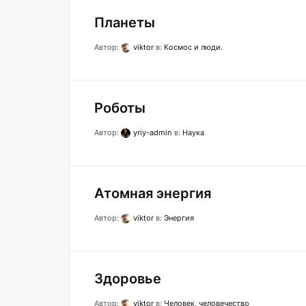
Планеты
Автор:
viktor
в:
Космос и люди.
Роботы
Автор:
yriy-admin
в:
Наука
Атомная энергия
Автор:
viktor
в:
Энергия
Здоровье
Автор:
viktor
в:
Человек, человечество