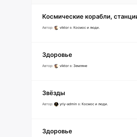
Космические корабли, станци
Автор:
viktor
в:
Космос и люди.
Здоровье
Автор:
viktor
в:
Земляне
Звёзды
Автор:
yriy-admin
в:
Космос и люди.
Здоровье