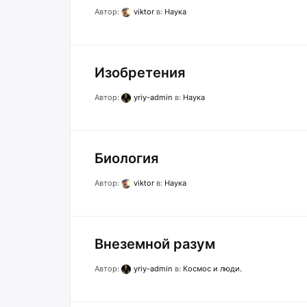
Автор:
viktor
в:
Наука
Изобретения
Автор:
yriy-admin
в:
Наука
Биология
Автор:
viktor
в:
Наука
Внеземной разум
Автор:
yriy-admin
в:
Космос и люди.