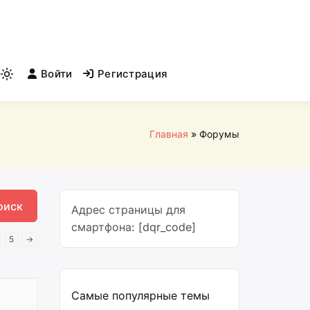
Войти
Регистрация
Light
mode
(click
to
Главная
Форумы
switch
to
dark)
Адрес страницы для
смартфона: [dqr_code]
5
→
Самые популярные темы