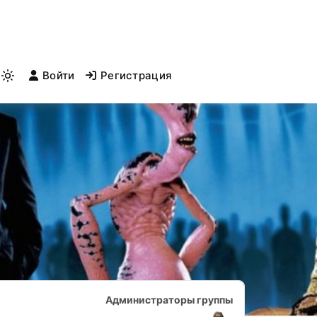
Войти
Регистрация
Light
mode
(click
to
switch
to
dark)
Лидеры
Администраторы группы