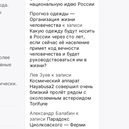
национальную идею России
ода.
ы
Прогноз одежды —
Организация жизни
человечества
к записи
Какую одежду будут носить
в России через сто лет,
если сейчас её население
примет код вечности
человечества и будет
олее
руководствоваться им в
ивные
жизни?
Лев Зуев
к записи
Космический аппарат
ически.
Hayabusa2 совершил очень
близкий пролёт рядом с
околоземным астероидом
Torifune
Александр Балабин
к
записи
Парадокс
Циолковского — Ферми