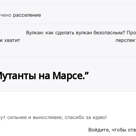
ечено
расселение
Вулкан: как сделать вулкан безопасным? Пр
и хватит
перспек
утанты на Марсе.
”
т сильнее и выносливее, спасибо за идею!
Войдите, чтобы от