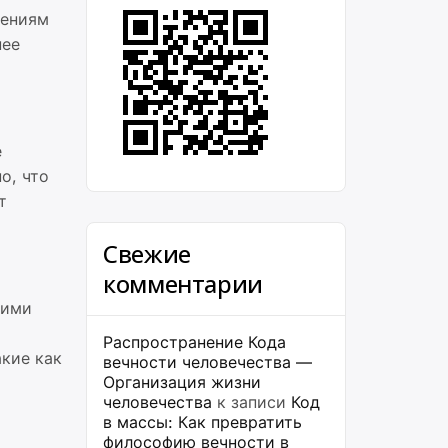
нениям
нее
е
о, что
т
Свежие
комментарии
кими
Распространение Кода
кие как
вечности человечества —
Организация жизни
человечества
к записи
Код
в массы: Как превратить
философию вечности в