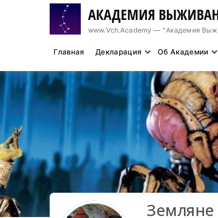
Перейти
АКАДЕМИЯ ВЫЖИВАН
к
содержимому
www.Vch.Academy — "Академия Выжива
Главная
Декларация
Об Академии
Земляне