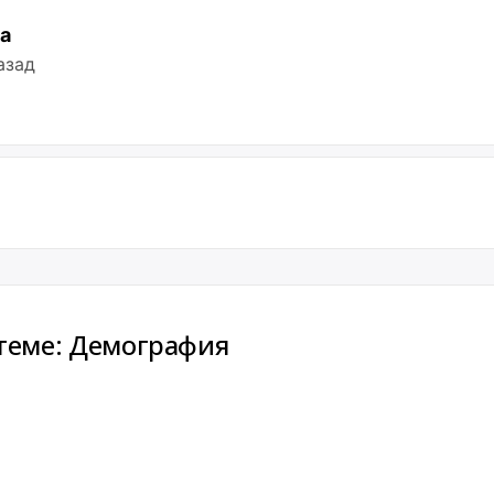
а
азад
 теме: Демография