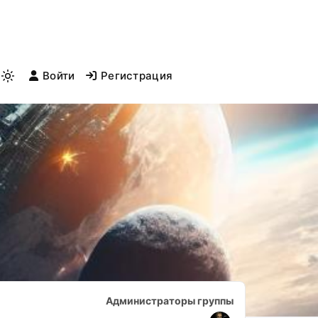
Войти
Регистрация
Light
mode
(click
to
switch
to
dark)
Лидеры
Администраторы группы