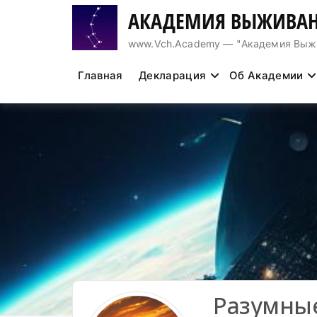
Перейти
АКАДЕМИЯ ВЫЖИВАН
к
содержимому
www.Vch.Academy — "Академия Выжива
Главная
Декларация
Об Академии
Разумны