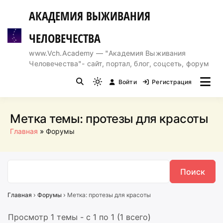
Перейти
АКАДЕМИЯ ВЫЖИВАНИЯ
к
содержимому
ЧЕЛОВЕЧЕСТВА
www.Vch.Academy — "Академия Выживания
Человечества"- сайт, портал, блог, соцсеть, форум
Войти
Регистрация
Light
mode
(click
Метка темы:
протезы для красоты
to
Главная
Форумы
switch
to
dark)
Главная
›
Форумы
›
Метка: протезы для красоты
Просмотр 1 темы - с 1 по 1 (1 всего)