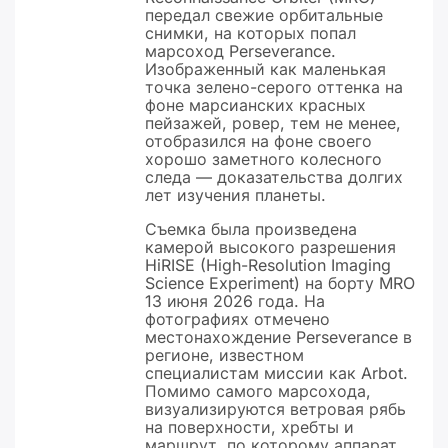
передал свежие орбитальные
снимки, на которых попал
марсоход Perseverance.
Изображенный как маленькая
точка зелено-серого оттенка на
фоне марсианских красных
пейзажей, ровер, тем не менее,
отобразился на фоне своего
хорошо заметного колесного
следа — доказательства долгих
лет изучения планеты.
Съемка была произведена
камерой высокого разрешения
HiRISE (High-Resolution Imaging
Science Experiment) на борту MRO
13 июня 2026 года. На
фотографиях отмечено
местонахождение Perseverance в
регионе, известном
специалистам миссии как Arbot.
Помимо самого марсохода,
визуализируются ветровая рябь
на поверхности, хребты и
маршрут, по которому аппарат