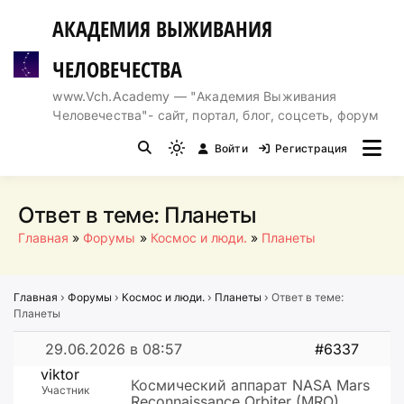
Перейти
АКАДЕМИЯ ВЫЖИВАНИЯ
к
содержимому
ЧЕЛОВЕЧЕСТВА
www.Vch.Academy — "Академия Выживания
Человечества"- сайт, портал, блог, соцсеть, форум
Войти
Регистрация
Light
mode
(click
Ответ в теме: Планеты
to
Главная
Форумы
Космос и люди.
Планеты
switch
to
dark)
Главная
›
Форумы
›
Космос и люди.
›
Планеты
›
Ответ в теме:
Планеты
29.06.2026 в 08:57
#6337
viktor
Космический аппарат NASA Mars
Участник
Reconnaissance Orbiter (MRO)