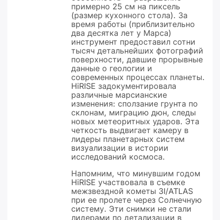
примерно 25 см на пиксель
(размер кухонного стола). За
время работы (приблизительно
два десятка лет у Марса)
инструмент предоставил сотни
тысяч детальнейших фотографий
поверхности, давшие прорывные
данные о геологии и
современных процессах планеты.
HiRISE задокументировала
различные марсианские
изменения: сползание грунта по
склонам, миграцию дюн, следы
новых метеоритных ударов. Эта
четкость выдвигает камеру в
лидеры планетарных систем
визуализации в истории
исследований космоса.
Напомним, что минувшим годом
HiRISE участвовала в съемке
межзвездной кометы 3I/ATLAS
при ее пролете через Солнечную
систему. Эти снимки не стали
лидерами по детализации в