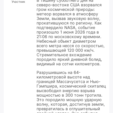
В тишину субботнего дня на
Участник
северо-востоке США взорвался
гром космической природы:
метеор ворвался в атмосферу
Земли, вызвав звуковую волну,
прокатившуюся по региону. Как
подтвердило NASA, событие
произошло 1 июня 2026 года в
21:06 по московскому времени.
Небесный объект диаметром
всего метра несся со скоростью,
превышающей 120 000 км/ч.
Стремительное вхождение
породило яркий дневной болид,
видимый на сотни километров.
Разрушившись на 64-
километровой высоте над
границей Массачусетса и Нью-
Гэмпшира, космический скиталец
высвободил энергию взрыва
мощностью в 300 тонн тротила.
Это породило мощную ударную
волну, которая, достигнув земли,
превратилась в оглушительный