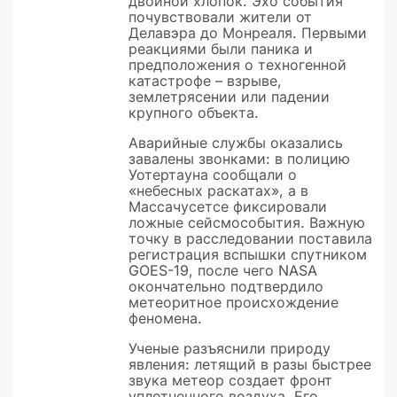
двойной хлопок. Эхо события
почувствовали жители от
Делавэра до Монреаля. Первыми
реакциями были паника и
предположения о техногенной
катастрофе – взрыве,
землетрясении или падении
крупного объекта.
Аварийные службы оказались
завалены звонками: в полицию
Уотертауна сообщали о
«небесных раскатах», а в
Массачусетсе фиксировали
ложные сейсмособытия. Важную
точку в расследовании поставила
регистрация вспышки спутником
GOES-19, после чего NASA
окончательно подтвердило
метеоритное происхождение
феномена.
Ученые разъяснили природу
явления: летящий в разы быстрее
звука метеор создает фронт
уплотненного воздуха. Его