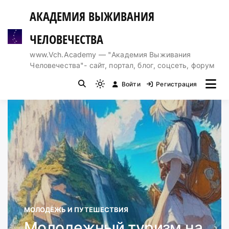
Перейти
АКАДЕМИЯ ВЫЖИВАНИЯ
к
содержимому
ЧЕЛОВЕЧЕСТВА
www.Vch.Academy — "Академия Выживания
Человечества"- сайт, портал, блог, соцсеть, форум
Войти
Регистрация
Light
mode
(click
to
switch
to
dark)
МОЛОДЁЖЬ И ПУТЕШЕСТВИЯ
Молодежный туризм на