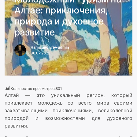
Алтае: приключения,
природа и духовное
развитие
Написано
yriy-admin
06.07.2023
Количество просмотров:
801
Алтай — это уникальный регион, который
привлекает молодежь со всего мира своими
захватывающими приключениями, великолепной
природой и возможностями для духовного
развития.