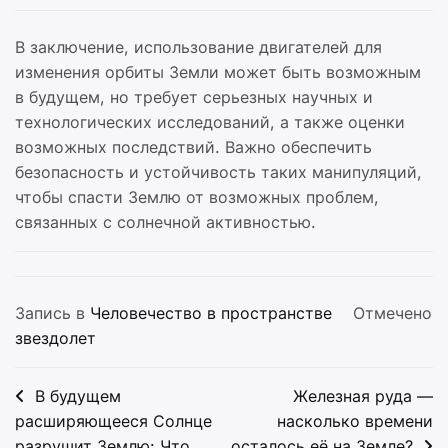
В заключение, использование двигателей для
изменения орбиты Земли может быть возможным
в будущем, но требует серьезных научных и
технологических исследований, а также оценки
возможных последствий. Важно обеспечить
безопасность и устойчивость таких манипуляций,
чтобы спасти Землю от возможных проблем,
связанных с солнечной активностью.
Запись в
Человечество в пространстве
Отмечено
звездолет
Навигация
В будущем
Железная руда —
по
расширяющееся Солнце
насколько времени
разрушит Землю: Что
осталось её на Земле?