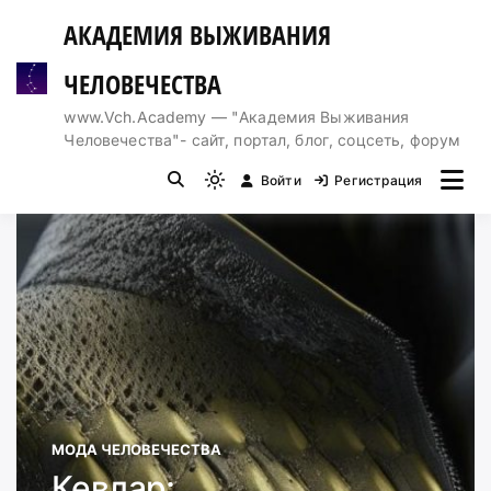
Перейти
АКАДЕМИЯ ВЫЖИВАНИЯ
к
содержимому
ЧЕЛОВЕЧЕСТВА
www.Vch.Academy — "Академия Выживания
Человечества"- сайт, портал, блог, соцсеть, форум
Войти
Регистрация
Light
mode
(click
to
switch
to
dark)
МОДА ЧЕЛОВЕЧЕСТВА
Кевлар: