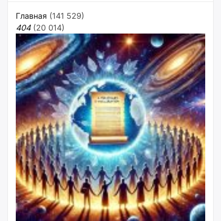
Главная
(141 529)
404
(20 014)