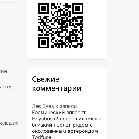
кие
Свежие
комментарии
уется
Лев Зуев
к записи
Космический аппарат
Hayabusa2 совершил очень
больших
близкий пролёт рядом с
околоземным астероидом
Torifune