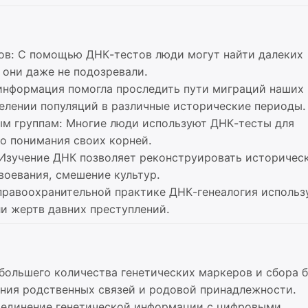
ков: С помощью ДНК-тестов люди могут найти далеких
 они даже не подозревали.
 информация помогла проследить пути миграций наших
делении популяций в различные исторические периоды.
ым группам: Многие люди используют ДНК-тесты для
го понимания своих корней.
 Изучение ДНК позволяет реконструировать историчес
воевания, смешение культур.
 правоохранительной практике ДНК-генеалогия использ
и жертв давних преступлений.
 большего количества генетических маркеров и сбора 
ения родственных связей и родовой принадлежности.
Соединение генетической информации с цифровыми