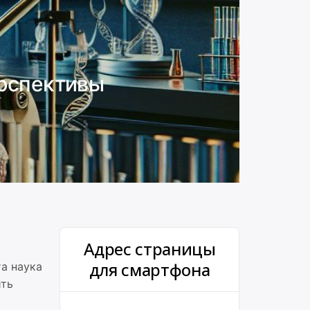
ерспективы
Адрес страницы
для смартфона
а наука
ить