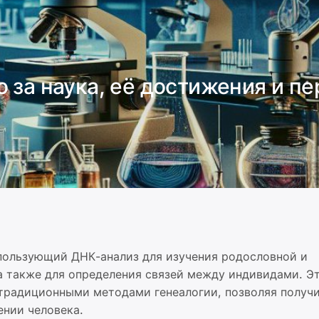
о за наука, её достижения и п
спользующий ДНК-анализ для изучения родословной и
а также для определения связей между индивидами. Эт
 традиционными методами генеалогии, позволяя получ
ении человека.