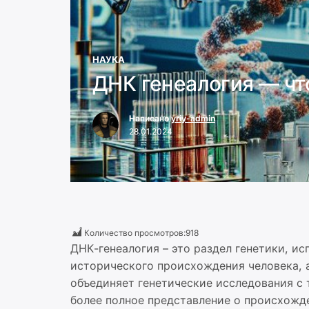
НАУКА
ДНК генеалогия — чт
Написано
yriy-admin
28.01.2024
Количество просмотров:
918
ДНК-генеалогия – это раздел генетики, и
исторического происхождения человека, 
объединяет генетические исследования с
более полное представление о происхожд