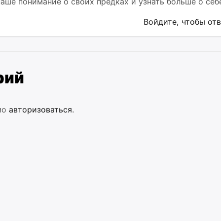
ше понимание о своих предках и узнать больше о себ
Войдите, чтобы от
рий
мо
авторизоваться
.